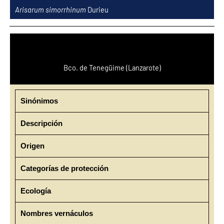
Ir
Arisarum simorrhinum
Durieu
al
contenido
Bco. de Tenegüime (Lanzarote)
Sinónimos
Descripción
Origen
Categorías de protección
Ecología
Nombres vernáculos