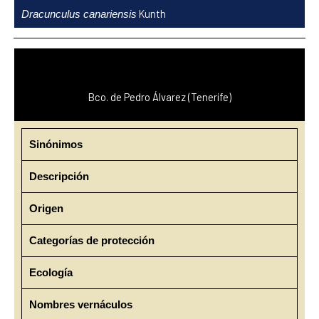
Ir
Kunth
Dracunculus canariensis
al
contenido
Bco. de Pedro Álvarez (Tenerife)
Sinónimos
Descripción
Origen
Categorías de protección
Ecología
Nombres vernáculos