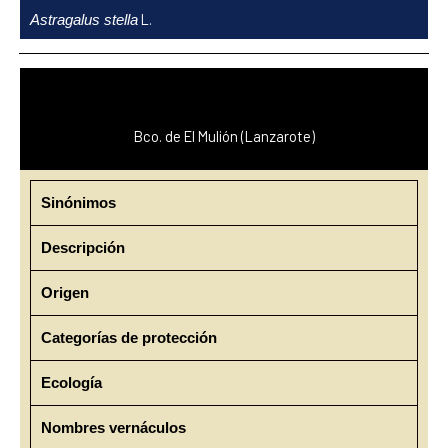
Ir
L.
Astragalus stella
al
contenido
Bco. de El Mulión (Lanzarote)
Sinónimos
Descripción
Origen
Categorías de protección
Ecología
Nombres vernáculos