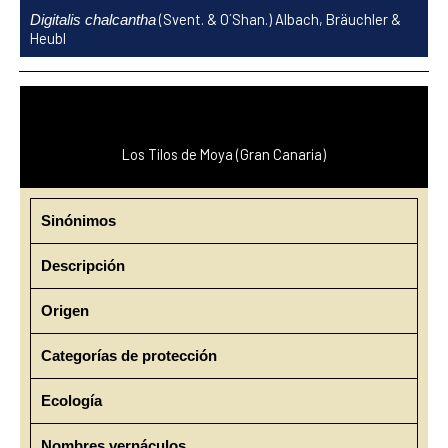
Ir
(Svent. & O´Shan.) Albach, Bräuchler &
Digitalis chalcantha
al
Heubl
contenido
Los Tilos de Moya (Gran Canaria)
Sinónimos
Descripción
Origen
Categorías de protección
Ecología
Nombres vernáculos