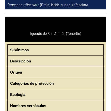
Ir
Dracaena trifasciata
(Prain) Mabb. subsp.
trifasciata
al
contenido
Igueste de San Andrés (Tenerife)
Sinónimos
Descripción
Origen
Categorías de protección
Ecología
Nombres vernáculos