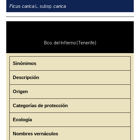
Ir
L. subsp.
Ficus carica
carica
al
contenido
Bco. del Infierno (Tenerife)
Sinónimos
Descripción
Origen
Categorías de protección
Ecología
Nombres vernáculos