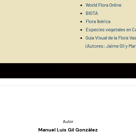
World Flora Online
BIOTA
Flora Ibérica
Especies vegetales en Ca
Guía Visual de la Flora V
(Autores: Jaime Gil y Ma
Autor
Manuel Luis Gil González