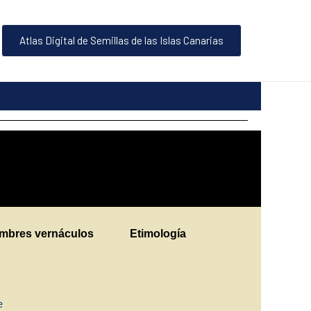
Atlas Digital de Semillas de las Islas Canarias
mbres vernáculos
Etimología
ne