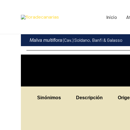
Ir
al
Inicio
A
contenido
(Cav.) Soldano, Banfi & Galasso
Malva multiflora
Sinónimos
Descripción
Orig