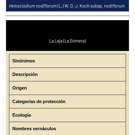
Ir
Helosciadium nodiflorum
(L.) W. D. J. Koch subsp.
nodiflorum
al
contenido
La Laja (La Gomera)
Sinónimos
Descripción
Origen
Categorías de protección
Ecología
Nombres vernáculos