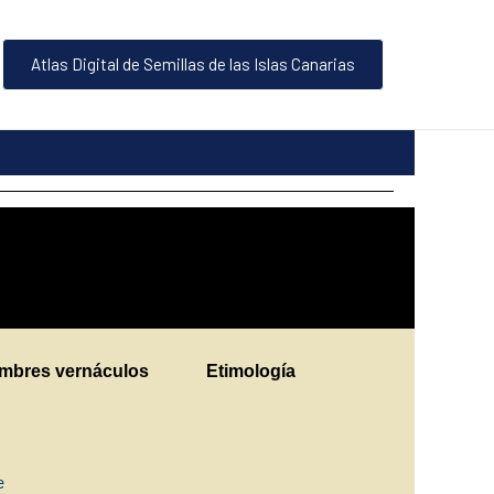
Atlas Digital de Semillas de las Islas Canarias
mbres vernáculos
Etimología
ne