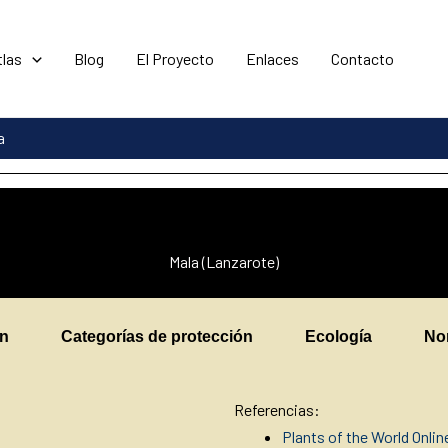
tlas
Blog
El Proyecto
Enlaces
Contacto
a
Mala (Lanzarote)
en
Categorías de protección
Ecología
No
Referencias:
Plants of the World Onli