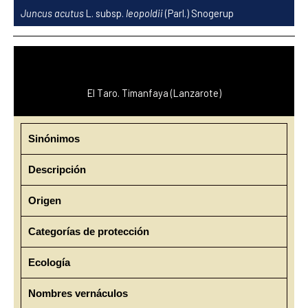
Ir
Juncus acutus
L. subsp.
leopoldii
(Parl.) Snogerup
al
contenido
El Taro. Timanfaya (Lanzarote)
Sinónimos
Descripción
Origen
Categorías de protección
Ecología
Nombres vernáculos