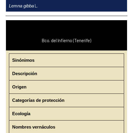
Ir
L.
Lemna gibba
al
contenido
Bco. del Infierno (Tenerife)
Sinónimos
Descripción
Origen
Categorías de protección
Ecología
Nombres vernáculos