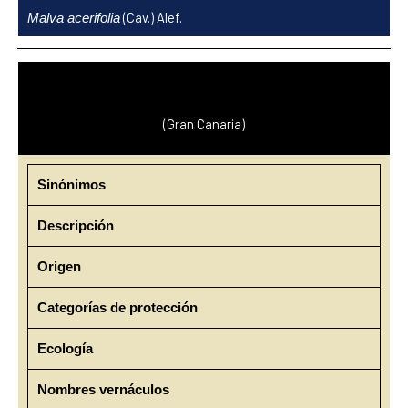
Ir
(Cav.) Alef.
Malva acerifolia
al
contenido
(Gran Canaria)
Sinónimos
Descripción
Origen
Categorías de protección
Ecología
Nombres vernáculos