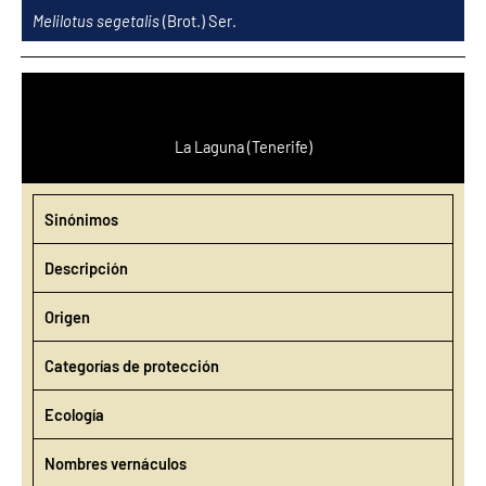
Ir
Melilotus segetalis
(Brot.) Ser.
al
contenido
La Laguna (Tenerife)
Sinónimos
Descripción
Origen
Categorías de protección
Ecología
Nombres vernáculos