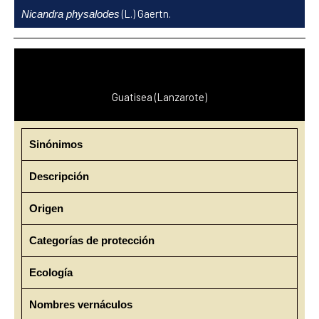
Ir
(L.) Gaertn.
Nicandra physalodes
al
contenido
Guatisea (Lanzarote)
Sinónimos
Descripción
Origen
Categorías de protección
Ecología
Nombres vernáculos