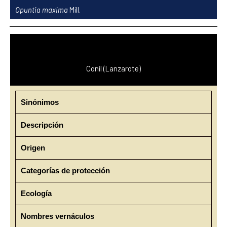
Ir
Opuntia maxima
Mill.
al
contenido
Conil (Lanzarote)
Sinónimos
Descripción
Origen
Categorías de protección
Ecología
Nombres vernáculos