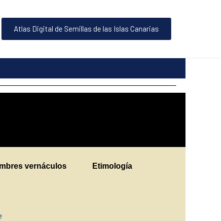
Atlas Digital de Semillas de las Islas Canarias
mbres vernáculos
Etimología
ne