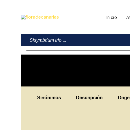
Ir
al
Inicio
A
contenido
L.
Sisymbrium irio
Sinónimos
Descripción
Orig