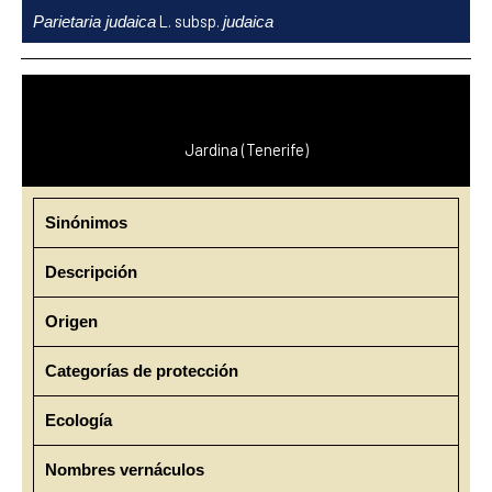
Ir
L. subsp.
Parietaria judaica
judaica
al
contenido
Jardina (Tenerife)
Sinónimos
Descripción
Origen
Categorías de protección
Ecología
Nombres vernáculos