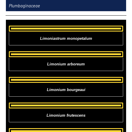
Ir
Plumbaginaceae
al
contenido
Limoniastrum monopetalum
Limonium arboreum
Limonium bourgeaui
Limonium frutescens