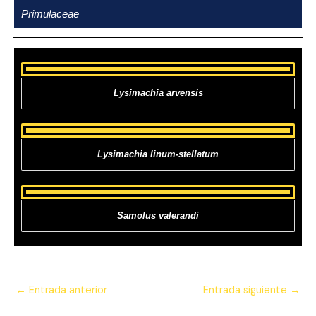
Ir
Primulaceae
al
contenido
Lysimachia arvensis
Lysimachia linum-stellatum
Samolus valerandi
←
Entrada anterior
Entrada siguiente
→