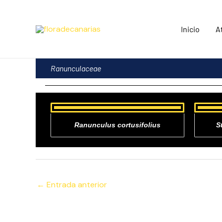
Ir
al
Inicio
A
contenido
Ranunculaceae
Ranunculus cortusifolius
S
←
Entrada anterior