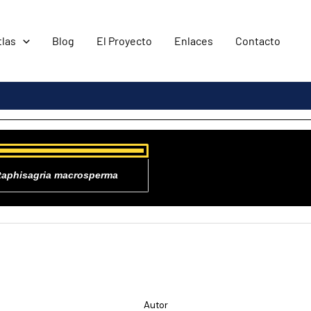
tlas
Blog
El Proyecto
Enlaces
Contacto
taphisagria macrosperma
Autor