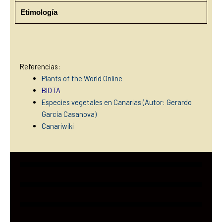
Etimología
Referencias:
Plants of the World Online
BIOTA
Especies vegetales en Canarias (Autor: Gerardo
García Casanova)
Canariwiki