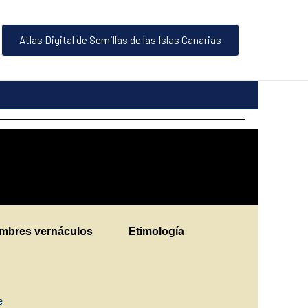
Atlas Digital de Semillas de las Islas Canarias
mbres vernáculos
Etimología
ne