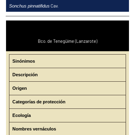
Ir
Cav.
Sonchus pinnatifidus
al
contenido
Bco. de Tenegüime (Lanzarote)
Sinónimos
Descripción
Origen
Categorías de protección
Ecología
Nombres vernáculos