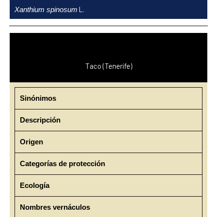
Ir
L.
Xanthium spinosum
al
contenido
Taco (Tenerife)
Sinónimos
Descripción
Origen
Categorías de protección
Ecología
Nombres vernáculos