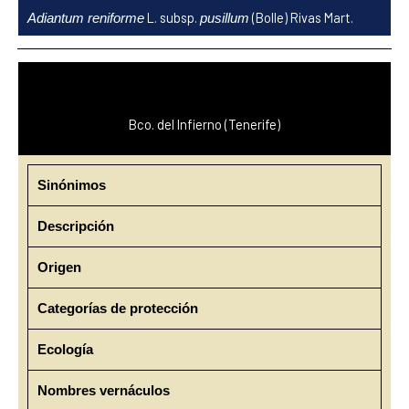
Ir
L. subsp.
(Bolle) Rivas Mart.
Adiantum reniforme
pusillum
al
contenido
Bco. del Infierno (Tenerife)
Sinónimos
Descripción
Origen
Categorías de protección
Ecología
Nombres vernáculos