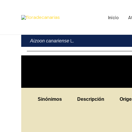
Ir
al
Inicio
A
contenido
L.
Aizoon canariense
Sinónimos
Descripción
Orig