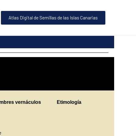
Atlas Digital de Semillas de las Islas Canarias
mbres vernáculos
Etimología
ne