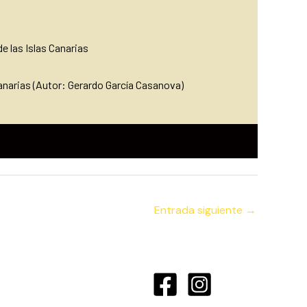
de las Islas Canarias
narias (Autor: Gerardo García Casan
ova)
Entrada siguiente
→