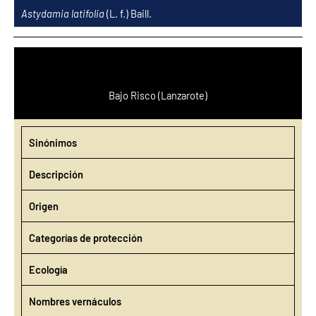
Ir
Astydamia latifolia
(L. f.) Baill.
al
contenido
Bajo Risco (Lanzarote)
Sinónimos
Descripción
Origen
Categorías de protección
Ecología
Nombres vernáculos