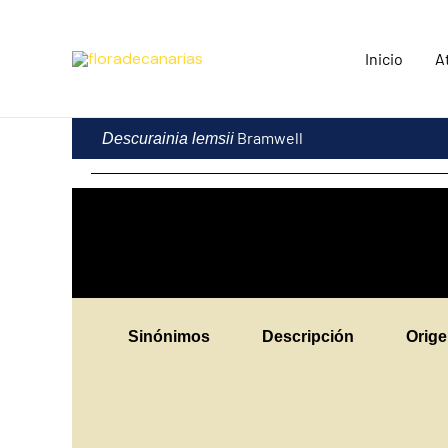
Ir
al
Inicio
A
contenido
Bramwell
Descurainia lemsii
Sinónimos
Descripción
Orig