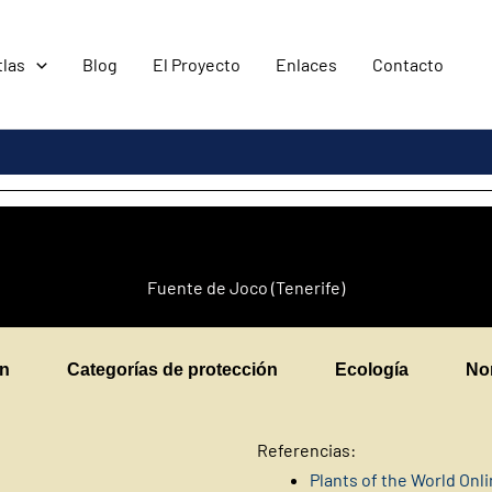
tlas
Blog
El Proyecto
Enlaces
Contacto
Fuente de Joco (Tenerife)
en
Categorías de protección
Ecología
No
Referencias:
Plants of the World Onl