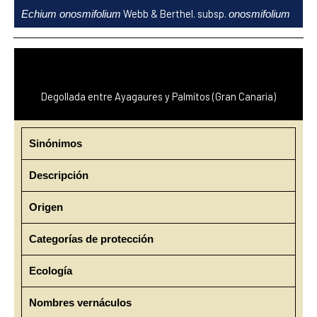
Ir
Webb & Berthel. subsp.
Echium onosmifolium
onosmifolium
al
contenido
Degollada entre Ayagaures y Palmitos (Gran Canaria)
Sinónimos
Descripción
Origen
Categorías de protección
Ecología
Nombres vernáculos