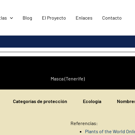
tlas
Blog
El Proyecto
Enlaces
Contacto
Masca (Tenerife)
Categorías de protección
Ecología
Nombres
Referencias:
Plants of the World Onl