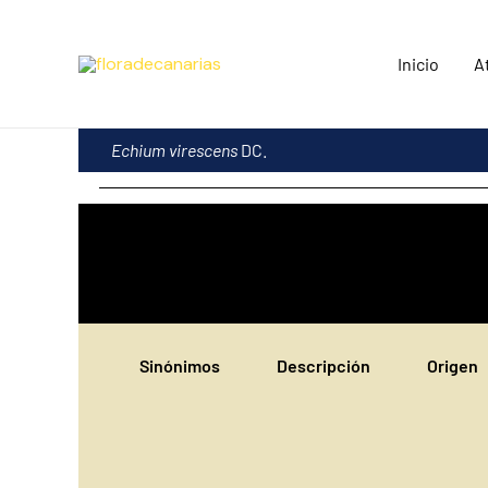
Ir
al
Inicio
A
contenido
Echium virescens
DC.
Sinónimos
Descripción
Origen