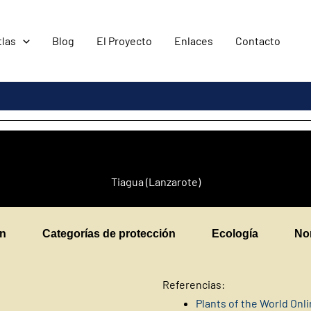
tlas
Blog
El Proyecto
Enlaces
Contacto
Tiagua (Lanzarote)
en
Categorías de protección
Ecología
No
Referencias:
Plants of the World Onl