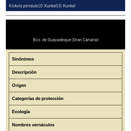
Ir
Kickxia pendula
(G. Kunkel) G. Kunkel
al
contenido
Bco. de Guayadeque (Gran Canaria)
Sinónimos
Descripción
Origen
Categorías de protección
Ecología
Nombres vernáculos