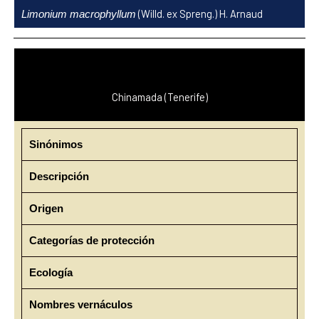
Ir
(Willd. ex Spreng.) H. Arnaud
Limonium macrophyllum
al
contenido
Chinamada (Tenerife)
Sinónimos
Descripción
Origen
Categorías de protección
Ecología
Nombres vernáculos