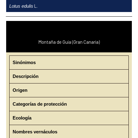
Ir
L.
Lotus edulis
al
contenido
Montaña de Guía (Gran Canaria)
Sinónimos
Descripción
Origen
Categorías de protección
Ecología
Nombres vernáculos