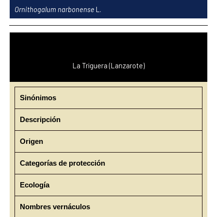
Ir
Ornithogalum narbonense
L.
al
contenido
La Triguera (Lanzarote)
Sinónimos
Descripción
Origen
Categorías de protección
Ecología
Nombres vernáculos