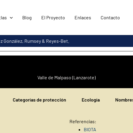
tlas
Blog
El Proyecto
Enlaces
Contacto
ez González, Rumsey & Reyes-Bet.
Valle de Malpaso (Lanzarote)
Categorías de protección
Ecología
Nombres
Referencias:
BIOTA