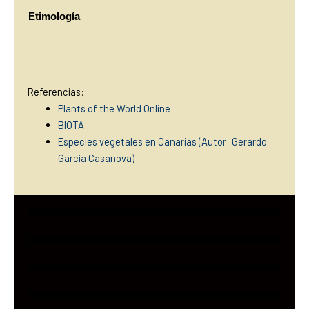
Etimología
Referencias:
Plants of the World Online
BIOTA
Especies vegetales en Canarias (Autor: Gerardo
García Casanova)