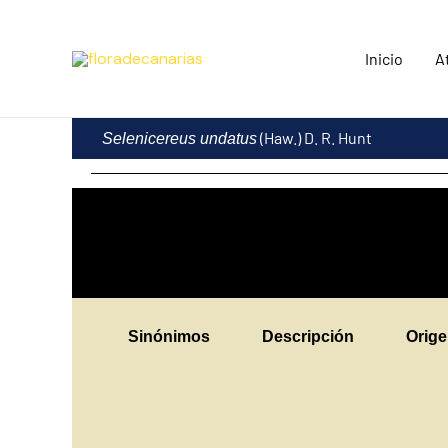
Ir
al
Inicio
A
contenido
(Haw.) D. R. Hunt
Selenicereus undatus
Sinónimos
Descripción
Orig