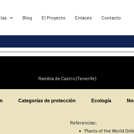
tlas
Blog
El Proyecto
Enlaces
Contacto
Rambla de Castro (Tenerife)
en
Categorías de protección
Ecología
No
Referencias:
Plants of the World Onl