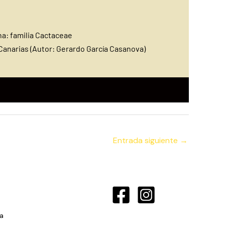
na: familia Cactaceae
Canarias (Autor: Gerardo García Casan
ova)
Entrada siguiente
→
a