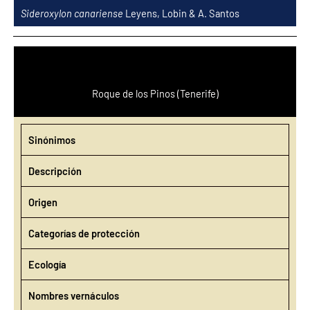
Ir
Sideroxylon canariense
Leyens, Lobin & A. Santos
al
contenido
Roque de los Pinos (Tenerife)
Sinónimos
Descripción
Origen
Categorías de protección
Ecología
Nombres vernáculos