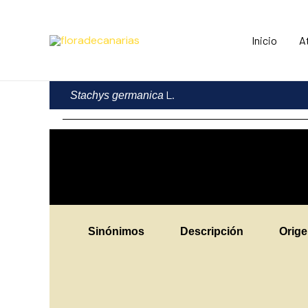
Ir
al
Inicio
A
contenido
L.
Stachys germanica
Sinónimos
Descripción
Orig