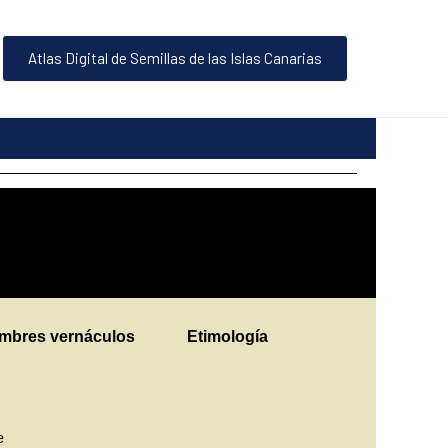
Atlas Digital de Semillas de las Islas Canarias
mbres vernáculos
Etimología
ne