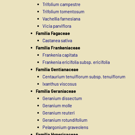
Trifolium campestre
Trifolium tomentosum
Vachellia farnesiana
Vicia parviflora
Familia Fagaceae
Castanea sativa
Familia Frankeniaceae
Frankenia capitata
Frankenia ericifolia subsp. ericifolia
Familia Gentianaceae
Centaurium tenuiflorum subsp. tenuiflorum
Ixanthus viscosus
Familia Geraniaceae
Geranium dissectum
Geranium molle
Geranium reuteri
Geranium rotundifolium
Pelargonium graveolens
Familia Hypericaceae