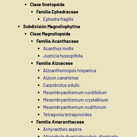
Clase Gnetopsida
Familia Ephedraceae
Ephedra fragilis
Subdivisión Magnoliophytina
Clase Magnoliopsida
Familia Acanthaceae
Acanthus mollis
Justicia hyssopifolia
Familia Aizoaceae
Aizoanthemopsis hispanica
Aizoon canariense
Carpobrotus edulis
Mesembryanthemum cordifolium
Mesembryanthemum crystallinum
Mesembryanthemum nodiflorum
Tetragonia tetragonoides
Familia Amaranthaceae
Achyranthes aspera
Afrosalsola divaricata subsp. divaricata