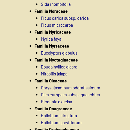
Sida rhombifolia
Familia Moraceae
Ficus carica subsp. carica
Ficus microcarpa
Familia Myricaceae
Myrica faya
Familia Myrtaceae
Eucalyptus globulus
Familia Nyctaginaceae
Bougainvillea glabra
Mirabilis jalapa
Familia Oleaceae
Chrysojasminum odoratissimum
Olea europaea subsp. guanchica
Picconia excelsa
Familia Onagraceae
Epilobium hirsutum
Epilobium parviflorum
Familia Orobanchaceae