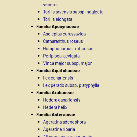
veneris
Torilis arvensis subsp. neglecta
Torilis elongata
Familia Apocynaceae
Asclepias curassavica
Catharanthus roseus
Gomphocarpus fruticosus
Periploca laevigata
Vinca major subsp. major
Familia Aquifoliaceae
Ilex canariensis
Ilex perado subsp. platyphylla
Familia Araliaceae
Hedera canariensis
Hedera helix
Familia Asteraceae
Ageratina adenophora
Ageratina riparia
Allagopappus canariensis