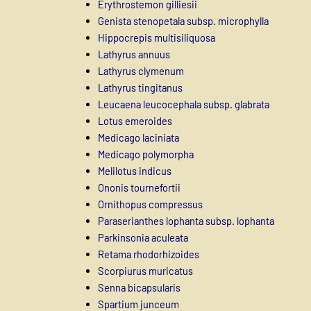
Erythrostemon gilliesii
Genista stenopetala subsp. microphylla
Hippocrepis multisiliquosa
Lathyrus annuus
Lathyrus clymenum
Lathyrus tingitanus
Leucaena leucocephala subsp. glabrata
Lotus emeroides
Medicago laciniata
Medicago polymorpha
Melilotus indicus
Ononis tournefortii
Ornithopus compressus
Paraserianthes lophanta subsp. lophanta
Parkinsonia aculeata
Retama rhodorhizoides
Scorpiurus muricatus
Senna bicapsularis
Spartium junceum