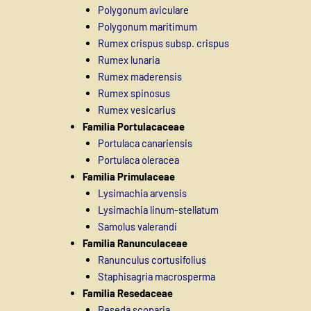
Polygonum aviculare
Polygonum maritimum
Rumex crispus subsp. crispus
Rumex lunaria
Rumex maderensis
Rumex spinosus
Rumex vesicarius
Familia Portulacaceae
Portulaca canariensis
Portulaca oleracea
Familia Primulaceae
Lysimachia arvensis
Lysimachia linum-stellatum
Samolus valerandi
Familia Ranunculaceae
Ranunculus cortusifolius
Staphisagria macrosperma
Familia Resedaceae
Reseda scoparia