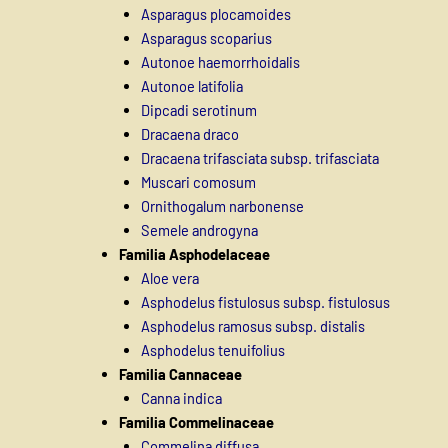
Asparagus plocamoides
Asparagus scoparius
Autonoe haemorrhoidalis
Autonoe latifolia
Dipcadi serotinum
Dracaena draco
Dracaena trifasciata subsp. trifasciata
Muscari comosum
Ornithogalum narbonense
Semele androgyna
Familia Asphodelaceae
Aloe vera
Asphodelus fistulosus subsp. fistulosus
Asphodelus ramosus subsp. distalis
Asphodelus tenuifolius
Familia Cannaceae
Canna indica
Familia Commelinaceae
Commelina diffusa