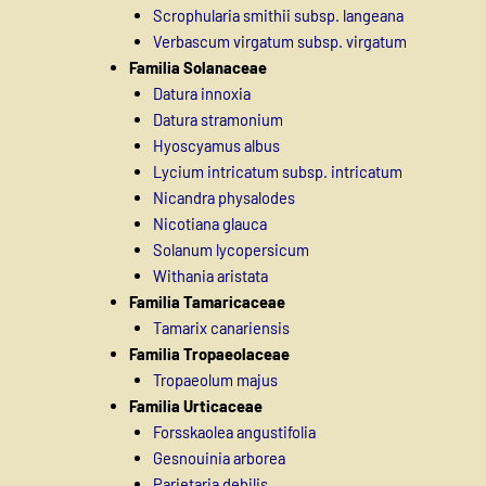
Scrophularia smithii subsp. langeana
Verbascum virgatum subsp. virgatum
Familia Solanaceae
Datura innoxia
Datura stramonium
Hyoscyamus albus
Lycium intricatum subsp. intricatum
Nicandra physalodes
Nicotiana glauca
Solanum lycopersicum
Withania aristata
Familia Tamaricaceae
Tamarix canariensis
Familia Tropaeolaceae
Tropaeolum majus
Familia Urticaceae
Forsskaolea angustifolia
Gesnouinia arborea
Parietaria debilis