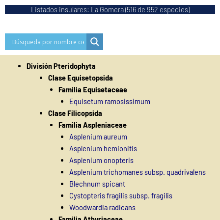
Ir
Listados insulares: La Gomera (516 de 952 especies)
al
contenido
División Pteridophyta
Clase Equisetopsida
Familia Equisetaceae
Equisetum ramosissimum
Clase Filicopsida
Familia Aspleniaceae
Asplenium aureum
Asplenium hemionitis
Asplenium onopteris
Asplenium trichomanes subsp. quadrivalens
Blechnum spicant
Cystopteris fragilis subsp. fragilis
Woodwardia radicans
Familia Athyriaceae