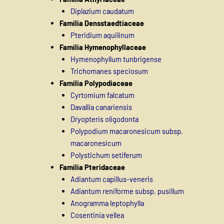
Diplazium caudatum
Familia Densstaedtiaceae
Pteridium aquilinum
Familia Hymenophyllaceae
Hymenophyllum tunbrigense
Trichomanes speciosum
Familia Polypodiaceae
Cyrtomium falcatum
Davallia canariensis
Dryopteris oligodonta
Polypodium macaronesicum subsp.
macaronesicum
Polystichum setiferum
Familia Pteridaceae
Adiantum capillus-veneris
Adiantum reniforme subsp. pusillum
Anogramma leptophylla
Cosentinia vellea