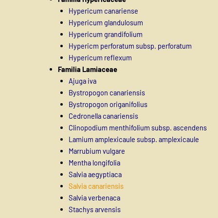
Hypericum canariense
Hypericum glandulosum
Hypericum grandifolium
Hypericm perforatum subsp. perforatum
Hypericum reflexum
Familia Lamiaceae
Ajuga iva
Bystropogon canariensis
Bystropogon origanifolius
Cedronella canariensis
Clinopodium menthifolium subsp. ascendens
Lamium amplexicaule subsp. amplexicaule
Marrubium vulgare
Mentha longifolia
Salvia aegyptiaca
Salvia canariensis
Salvia verbenaca
Stachys arvensis