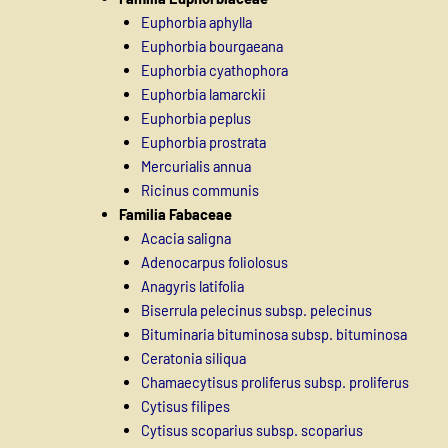
Euphorbia aphylla
Euphorbia bourgaeana
Euphorbia cyathophora
Euphorbia lamarckii
Euphorbia peplus
Euphorbia prostrata
Mercurialis annua
Ricinus communis
Familia Fabaceae
Acacia saligna
Adenocarpus foliolosus
Anagyris latifolia
Biserrula pelecinus subsp. pelecinus
Bituminaria bituminosa subsp. bituminosa
Ceratonia siliqua
Chamaecytisus proliferus subsp. proliferus
Cytisus filipes
Cytisus scoparius subsp. scoparius