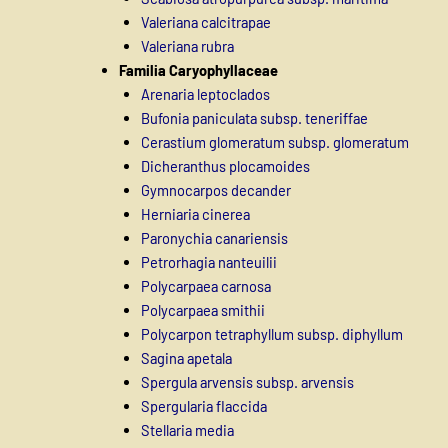
Valeriana calcitrapae
Valeriana rubra
Familia Caryophyllaceae
Arenaria leptoclados
Bufonia paniculata subsp. teneriffae
Cerastium glomeratum subsp. glomeratum
Dicheranthus plocamoides
Gymnocarpos decander
Herniaria cinerea
Paronychia canariensis
Petrorhagia nanteuilii
Polycarpaea carnosa
Polycarpaea smithii
Polycarpon tetraphyllum subsp. diphyllum
Sagina apetala
Spergula arvensis subsp. arvensis
Spergularia flaccida
Stellaria media