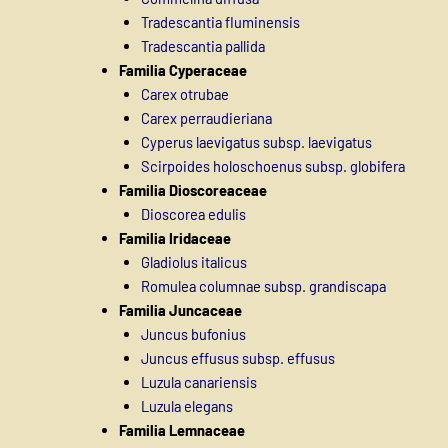
Tradescantia fluminensis
Tradescantia pallida
Familia Cyperaceae
Carex otrubae
Carex perraudieriana
Cyperus laevigatus subsp. laevigatus
Scirpoides holoschoenus subsp. globifera
Familia Dioscoreaceae
Dioscorea edulis
Familia Iridaceae
Gladiolus italicus
Romulea columnae subsp. grandiscapa
Familia Juncaceae
Juncus bufonius
Juncus effusus subsp. effusus
Luzula canariensis
Luzula elegans
Familia Lemnaceae