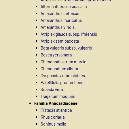
Alternanthera caracasana
Amaranthus deflexus
Amaranthus muricatus
Amaranthus viridis
Atriplex glauca subsp. ifniensis
Atriplex semibaccata
Beta vulgaris subsp. vulgaris
Bosea yervamora
Chenopodiastrum murale
Chenopodium album
Dysphania ambrosioides
Patellifolia procumbens
Suaeda vera
Traganum moquinii
Familia Anacardiaceae
Pistacia atlantica
Rhus coriaria
Schinus molle