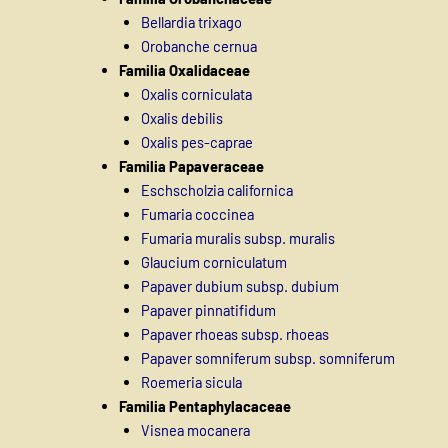
Bellardia trixago
Orobanche cernua
Familia Oxalidaceae
Oxalis corniculata
Oxalis debilis
Oxalis pes-caprae
Familia Papaveraceae
Eschscholzia californica
Fumaria coccinea
Fumaria muralis subsp. muralis
Glaucium corniculatum
Papaver dubium subsp. dubium
Papaver pinnatifidum
Papaver rhoeas subsp. rhoeas
Papaver somniferum subsp. somniferum
Roemeria sicula
Familia Pentaphylacaceae
Visnea mocanera