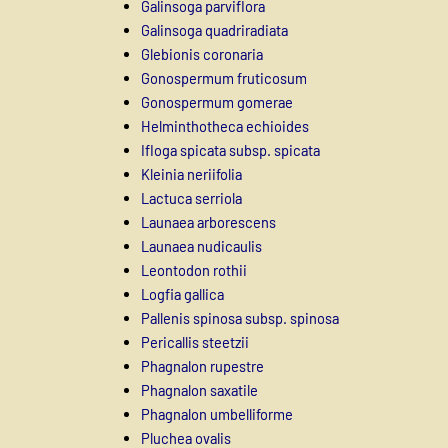
Galinsoga parviflora
Galinsoga quadriradiata
Glebionis coronaria
Gonospermum fruticosum
Gonospermum gomerae
Helminthotheca echioides
Ifloga spicata subsp. spicata
Kleinia neriifolia
Lactuca serriola
Launaea arborescens
Launaea nudicaulis
Leontodon rothii
Logfia gallica
Pallenis spinosa subsp. spinosa
Pericallis steetzii
Phagnalon rupestre
Phagnalon saxatile
Phagnalon umbelliforme
Pluchea ovalis