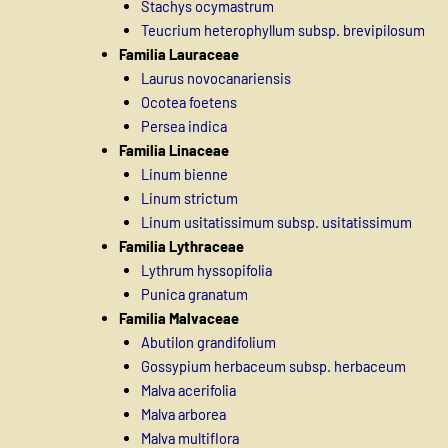
Stachys ocymastrum
Teucrium heterophyllum subsp. brevipilosum
Familia Lauraceae
Laurus novocanariensis
Ocotea foetens
Persea indica
Familia Linaceae
Linum bienne
Linum strictum
Linum usitatissimum subsp. usitatissimum
Familia Lythraceae
Lythrum hyssopifolia
Punica granatum
Familia Malvaceae
Abutilon grandifolium
Gossypium herbaceum subsp. herbaceum
Malva acerifolia
Malva arborea
Malva multiflora