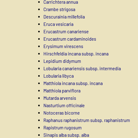
Carrichtera annua
Crambe strigosa
Descurainia millefolia
Eruca vesicaria
Erucastrum canariense
Erucastrum cardaminoides
Erysimum virescens
Hirschfeldia incana subsp. incana
Lepidium didymum
Lobularia canariensis subsp. intermedia
Lobularia libyca
Matthiola incana subsp. incana
Matthiola parviflora
Mutarda arvensis
Nasturtium officinale
Notoceras bicorne
Raphanus raphanistrum subsp. raphanistrum
Rapistrum rugosum
Sinapis alba subsp. alba