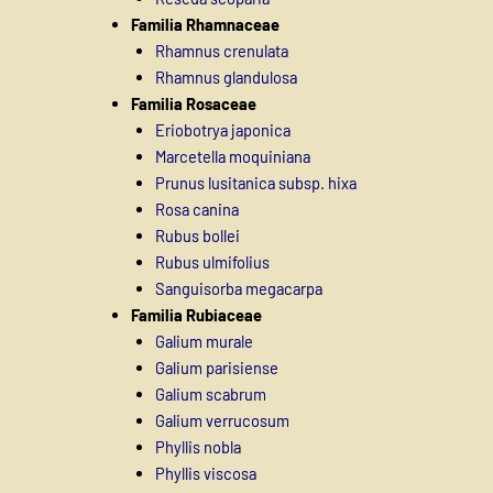
Familia Rhamnaceae
Rhamnus crenulata
Rhamnus glandulosa
Familia Rosaceae
Eriobotrya japonica
Marcetella moquiniana
Prunus lusitanica subsp. hixa
Rosa canina
Rubus bollei
Rubus ulmifolius
Sanguisorba megacarpa
Familia Rubiaceae
Galium murale
Galium parisiense
Galium scabrum
Galium verrucosum
Phyllis nobla
Phyllis viscosa