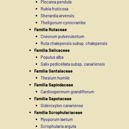
Plocama pendula
Rubia fruticosa
Sherardia arvensis
Theligonum cynocrambe
Familia Rutaceae
Cneorum pulverulentum
Ruta chalepensis subsp. chalepensis
Familia Salicaceae
Populus alba
Salix pedicellata subsp. canariensis
Familia Santalaceae
Thesium humile
Familia Sapindaceae
Cardiospermum grandiflorum
Familia Sapotaceae
Sideroxylon canariense
Familia Scrophulariaceae
Myoporum laetum
Scrophularia arguta