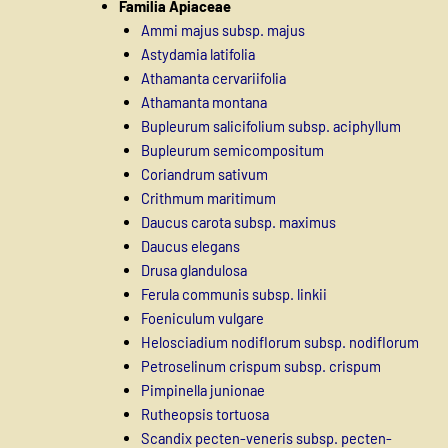
Familia Apiaceae
Ammi majus subsp. majus
Astydamia latifolia
Athamanta cervariifolia
Athamanta montana
Bupleurum salicifolium subsp. aciphyllum
Bupleurum semicompositum
Coriandrum sativum
Crithmum maritimum
Daucus carota subsp. maximus
Daucus elegans
Drusa glandulosa
Ferula communis subsp. linkii
Foeniculum vulgare
Helosciadium nodiflorum subsp. nodiflorum
Petroselinum crispum subsp. crispum
Pimpinella junionae
Rutheopsis tortuosa
Scandix pecten-veneris subsp. pecten-