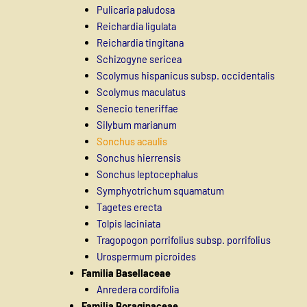
Pulicaria paludosa
Reichardia ligulata
Reichardia tingitana
Schizogyne sericea
Scolymus hispanicus subsp. occidentalis
Scolymus maculatus
Senecio teneriffae
Silybum marianum
Sonchus acaulis
Sonchus hierrensis
Sonchus leptocephalus
Symphyotrichum squamatum
Tagetes erecta
Tolpis laciniata
Tragopogon porrifolius subsp. porrifolius
Urospermum picroides
Familia Basellaceae
Anredera cordifolia
Familia Boraginaceae