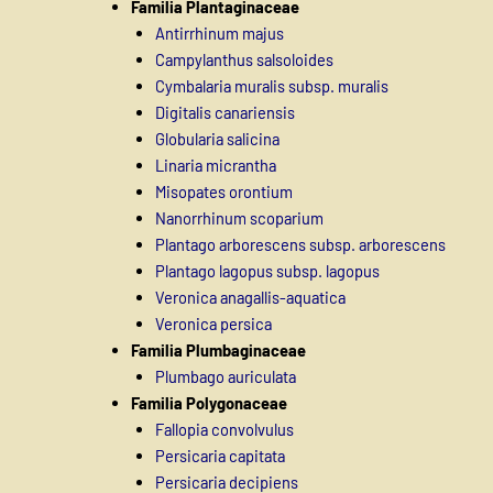
Familia Plantaginaceae
Antirrhinum majus
Campylanthus salsoloides
Cymbalaria muralis subsp. muralis
Digitalis canariensis
Globularia salicina
Linaria micrantha
Misopates orontium
Nanorrhinum scoparium
Plantago arborescens subsp. arborescens
Plantago lagopus subsp. lagopus
Veronica anagallis-aquatica
Veronica persica
Familia Plumbaginaceae
Plumbago auriculata
Familia Polygonaceae
Fallopia convolvulus
Persicaria capitata
Persicaria decipiens