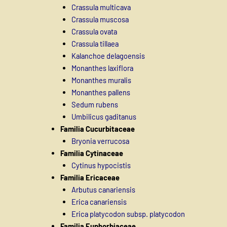
Crassula multicava
Crassula muscosa
Crassula ovata
Crassula tillaea
Kalanchoe delagoensis
Monanthes laxiflora
Monanthes muralis
Monanthes pallens
Sedum rubens
Umbilicus gaditanus
Familia Cucurbitaceae
Bryonia verrucosa
Familia Cytinaceae
Cytinus hypocistis
Familia Ericaceae
Arbutus canariensis
Erica canariensis
Erica platycodon subsp. platycodon
Familia Euphorbiaceae