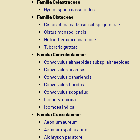
Familia Celastraceae
Gymnosporia cassinoides
Familia Cistaceae
Cistus chinamadensis subsp. gomerae
Cistus monspeliensis
Helianthemum canariense
Tuberaria guttata
Familia Convolvulaceae
Convolvulus althaeoides subsp. althaeoides
Convolvulus arvensis
Convolvulus canariensis
Convolvulus floridus
Convolvulus scoparius
Ipomoea cairica
Ipomoea indica
Familia Crassulaceae
Aeonium aureum
Aeonium spathulatum
Aichryson parlatorei