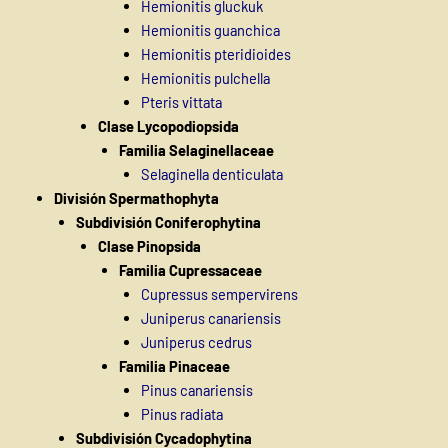
Hemionitis gluckuk
Hemionitis guanchica
Hemionitis pteridioides
Hemionitis pulchella
Pteris vittata
Clase Lycopodiopsida
Familia Selaginellaceae
Selaginella denticulata
División Spermathophyta
Subdivisión Coniferophytina
Clase Pinopsida
Familia Cupressaceae
Cupressus sempervirens
Juniperus canariensis
Juniperus cedrus
Familia Pinaceae
Pinus canariensis
Pinus radiata
Subdivisión Cycadophytina