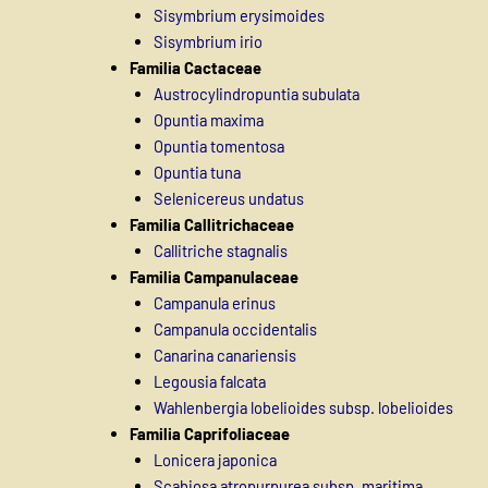
Sisymbrium erysimoides
Sisymbrium irio
Familia Cactaceae
Austrocylindropuntia subulata
Opuntia maxima
Opuntia tomentosa
Opuntia tuna
Selenicereus undatus
Familia Callitrichaceae
Callitriche stagnalis
Familia Campanulaceae
Campanula erinus
Campanula occidentalis
Canarina canariensis
Legousia falcata
Wahlenbergia lobelioides subsp. lobelioides
Familia Caprifoliaceae
Lonicera japonica
Scabiosa atropurpurea subsp. maritima