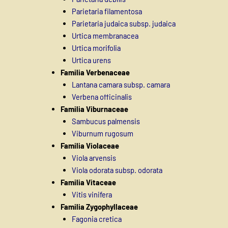
Parietaria filamentosa
Parietaria judaica subsp. judaica
Urtica membranacea
Urtica morifolia
Urtica urens
Familia Verbenaceae
Lantana camara subsp. camara
Verbena officinalis
Familia Viburnaceae
Sambucus palmensis
Viburnum rugosum
Familia Violaceae
Viola arvensis
Viola odorata subsp. odorata
Familia Vitaceae
Vitis vinifera
Familia Zygophyllaceae
Fagonia cretica