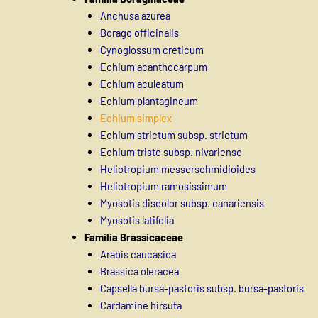
Anchusa azurea
Borago officinalis
Cynoglossum creticum
Echium acanthocarpum
Echium aculeatum
Echium plantagineum
Echium simplex
Echium strictum subsp. strictum
Echium triste subsp. nivariense
Heliotropium messerschmidioides
Heliotropium ramosissimum
Myosotis discolor subsp. canariensis
Myosotis latifolia
Familia Brassicaceae
Arabis caucasica
Brassica oleracea
Capsella bursa-pastoris subsp. bursa-pastoris
Cardamine hirsuta