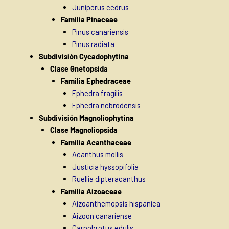
Juniperus cedrus
Familia Pinaceae
Pinus canariensis
Pinus radiata
Subdivisión Cycadophytina
Clase Gnetopsida
Familia Ephedraceae
Ephedra fragilis
Ephedra nebrodensis
Subdivisión Magnoliophytina
Clase Magnoliopsida
Familia Acanthaceae
Acanthus mollis
Justicia hyssopifolia
Ruellia dipteracanthus
Familia Aizoaceae
Aizoanthemopsis hispanica
Aizoon canariense
Carpobrotus edulis