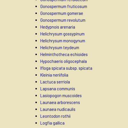
Gonospermum fruticosum
Gonospermum gomerae
Gonospermum revolutum
Hedypnois arenaria
Helichrysum gossypinum
Helichrysum monogynum
Helichrysum teydeum
Helminthotheca echioides
Hypochaeris oligocephala
Ifloga spicata subsp. spicata
Kleinia neriifolia
Lactuca serriola
Lapsana communis
Lasiopogon muscoides
Launaea arborescens
Launaea nudicaulis
Leontodon rothii
Logfia gallica