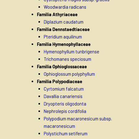
Woodwardia radicans
Familia Athyriaceae
Diplazium caudatum
Familia Dennstaedtiaceae
Pteridium aquilinum
Familia Hymenophyllaceae
Hymenophyllum tunbrigense
Trichomanes speciosum
Familia Ophioglossaceae
Ophioglossum polyphyllum
Familia Polypodiaceae
Cyrtomium falcatum
Davallia canariensis
Dryopteris oligodonta
Nephrolepis cordifolia
Polypodium macaronesicum subsp.
macaronesicum
Polystichum setiferum