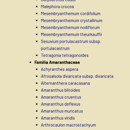
Malephora crocea
Mesembryanthemum cordifolium
Mesembryanthemum crystallinum
Mesembryanthemum nodiflorum
Mesembryanthemum theurkauffii
Sesuvium portulacastrum subsp.
portulacastrum
Tetragonia tetragonoides
Familia Amaranthaceae
Achyranthes aspera
Afrosalsola divaricata subsp. divaricata
Alternanthera caracasana
Amaranthus blitoides
Amaranthus cruentus
Amaranthus deflexus
Amaranthus muricatus
Amaranthus viridis
Arthrocaulon macrostachyum