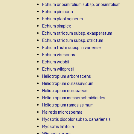
Echium onosmifolium subsp. onosmifolium
Echium pininana
Echium plantagineum
Echium simplex
Echium strictum subsp. exasperatum
Echium strictum subsp. strictum
Echium triste subsp. nivariense
Echium virescens
Echium webbii
Echium wildpretii
Heliotropium arborescens
Heliotropium curassavicum
Heliotropium europaeum
Heliotropium messerschmidioides
Heliotropium ramosissimum
Mairetis microsperma
Myosotis discolor subsp. canariensis
Myosotis latifolia
Wigandia urens