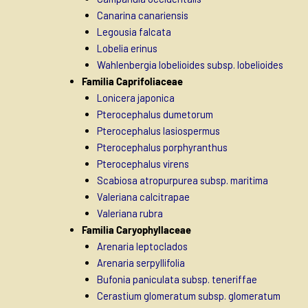
Canarina canariensis
Legousia falcata
Lobelia erinus
Wahlenbergia lobelioides subsp. lobelioides
Familia Caprifoliaceae
Lonicera japonica
Pterocephalus dumetorum
Pterocephalus lasiospermus
Pterocephalus porphyranthus
Pterocephalus virens
Scabiosa atropurpurea subsp. maritima
Valeriana calcitrapae
Valeriana rubra
Familia Caryophyllaceae
Arenaria leptoclados
Arenaria serpyllifolia
Bufonia paniculata subsp. teneriffae
Cerastium glomeratum subsp. glomeratum