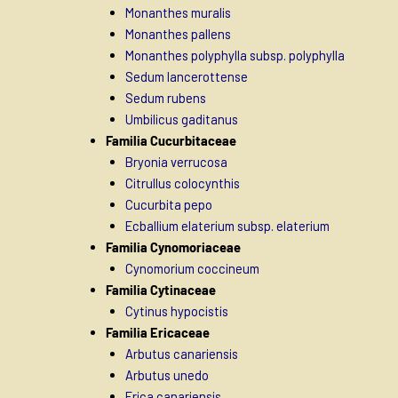
Monanthes muralis
Monanthes pallens
Monanthes polyphylla subsp. polyphylla
Sedum lancerottense
Sedum rubens
Umbilicus gaditanus
Familia Cucurbitaceae
Bryonia verrucosa
Citrullus colocynthis
Cucurbita pepo
Ecballium elaterium subsp. elaterium
Familia Cynomoriaceae
Cynomorium coccineum
Familia Cytinaceae
Cytinus hypocistis
Familia Ericaceae
Arbutus canariensis
Arbutus unedo
Erica canariensis