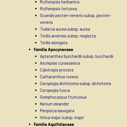
Rutheopsis herbanica
Rutheopsis tortuosa
Scandix pecten-veneris subsp. pecten-
veneris
Todaroa aurea subsp. aurea
Torilis arvensis subsp. neglecta
Torilis elongata
Familia Apocynaceae
Apteranthes burchardii subsp. burchardii
Asclepias curassavica
Calotropis procera
Catharanthus roseus
Ceropegia dichotoma subsp. dichotoma
Ceropegia fusca
Gomphocarpus fruticosus
Nerium oleander
Periploca laevigata
Vinca major subsp. major
Familia Aquifoliaceae