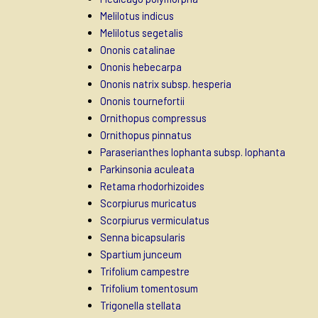
Melilotus indicus
Melilotus segetalis
Ononis catalinae
Ononis hebecarpa
Ononis natrix subsp. hesperia
Ononis tournefortii
Ornithopus compressus
Ornithopus pinnatus
Paraserianthes lophanta subsp. lophanta
Parkinsonia aculeata
Retama rhodorhizoides
Scorpiurus muricatus
Scorpiurus vermiculatus
Senna bicapsularis
Spartium junceum
Trifolium campestre
Trifolium tomentosum
Trigonella stellata