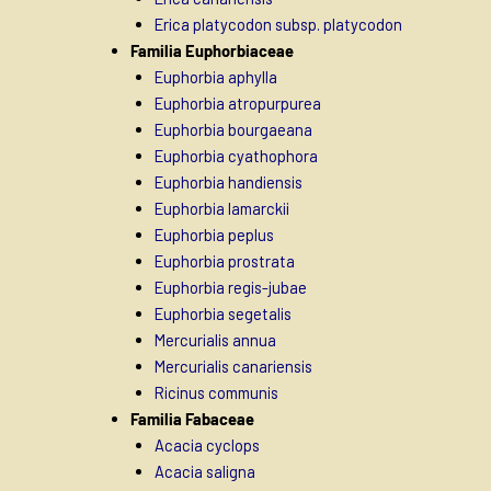
Erica platycodon subsp. platycodon
Familia Euphorbiaceae
Euphorbia aphylla
Euphorbia atropurpurea
Euphorbia bourgaeana
Euphorbia cyathophora
Euphorbia handiensis
Euphorbia lamarckii
Euphorbia peplus
Euphorbia prostrata
Euphorbia regis-jubae
Euphorbia segetalis
Mercurialis annua
Mercurialis canariensis
Ricinus communis
Familia Fabaceae
Acacia cyclops
Acacia saligna