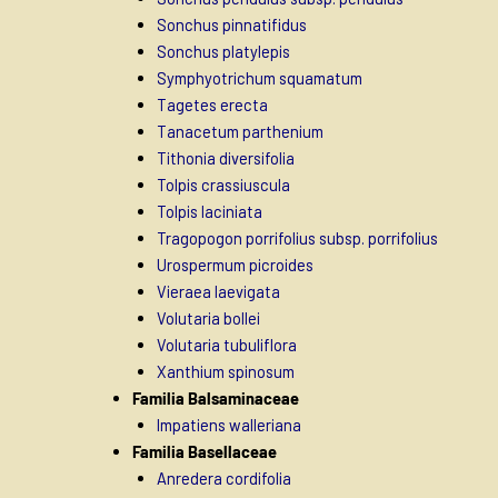
Sonchus pinnatifidus
Sonchus platylepis
Symphyotrichum squamatum
Tagetes erecta
Tanacetum parthenium
Tithonia diversifolia
Tolpis crassiuscula
Tolpis laciniata
Tragopogon porrifolius subsp. porrifolius
Urospermum picroides
Vieraea laevigata
Volutaria bollei
Volutaria tubuliflora
Xanthium spinosum
Familia Balsaminaceae
Impatiens walleriana
Familia Basellaceae
Anredera cordifolia