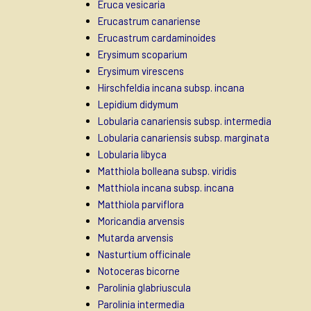
Eruca vesicaria
Erucastrum canariense
Erucastrum cardaminoides
Erysimum scoparium
Erysimum virescens
Hirschfeldia incana subsp. incana
Lepidium didymum
Lobularia canariensis subsp. intermedia
Lobularia canariensis subsp. marginata
Lobularia libyca
Matthiola bolleana subsp. viridis
Matthiola incana subsp. incana
Matthiola parviflora
Moricandia arvensis
Mutarda arvensis
Nasturtium officinale
Notoceras bicorne
Parolinia glabriuscula
Parolinia intermedia