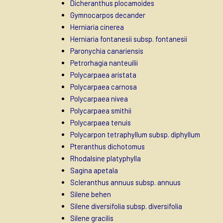
Dicheranthus plocamoides
Gymnocarpos decander
Herniaria cinerea
Herniaria fontanesii subsp. fontanesii
Paronychia canariensis
Petrorhagia nanteuilii
Polycarpaea aristata
Polycarpaea carnosa
Polycarpaea nivea
Polycarpaea smithii
Polycarpaea tenuis
Polycarpon tetraphyllum subsp. diphyllum
Pteranthus dichotomus
Rhodalsine platyphylla
Sagina apetala
Scleranthus annuus subsp. annuus
Silene behen
Silene diversifolia subsp. diversifolia
Silene gracilis