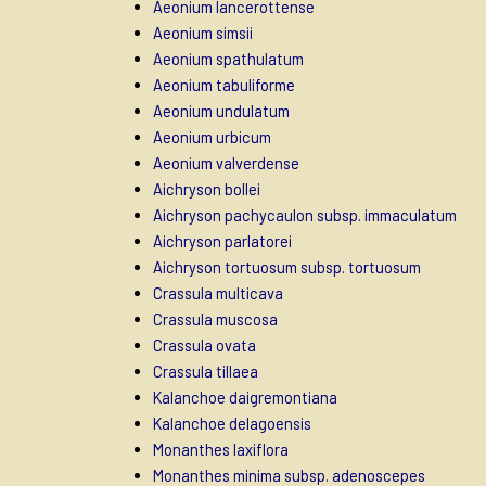
Aeonium lancerottense
Aeonium simsii
Aeonium spathulatum
Aeonium tabuliforme
Aeonium undulatum
Aeonium urbicum
Aeonium valverdense
Aichryson bollei
Aichryson pachycaulon subsp. immaculatum
Aichryson parlatorei
Aichryson tortuosum subsp. tortuosum
Crassula multicava
Crassula muscosa
Crassula ovata
Crassula tillaea
Kalanchoe daigremontiana
Kalanchoe delagoensis
Monanthes laxiflora
Monanthes minima subsp. adenoscepes