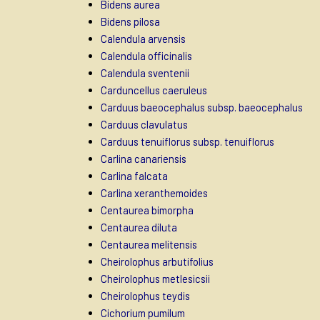
Bidens aurea
Bidens pilosa
Calendula arvensis
Calendula officinalis
Calendula sventenii
Carduncellus caeruleus
Carduus baeocephalus subsp. baeocephalus
Carduus clavulatus
Carduus tenuiflorus subsp. tenuiflorus
Carlina canariensis
Carlina falcata
Carlina xeranthemoides
Centaurea bimorpha
Centaurea diluta
Centaurea melitensis
Cheirolophus arbutifolius
Cheirolophus metlesicsii
Cheirolophus teydis
Cichorium pumilum