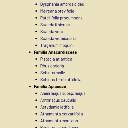
Dysphania ambrosioides
Maireana brevifolia
Patellifolia procumbens
Suaeda ifniensis
Suaeda vera
Suaeda vermiculata
Traganum moquinii
Familia Anacardiaceae
Pistacia atlantica
Rhus coriaria
Schinus molle
Schinus terebinthifolia
Familia Apiaceae
Ammi majus subsp. majus
Anthriscus caucalis
Astydamia latifolia
Athamanta cervariifolia
Athamanta montana
Bupleurum handiense