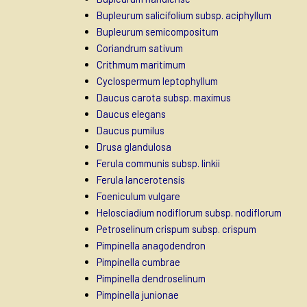
Bupleurum salicifolium subsp. aciphyllum
Bupleurum semicompositum
Coriandrum sativum
Crithmum maritimum
Cyclospermum leptophyllum
Daucus carota subsp. maximus
Daucus elegans
Daucus pumilus
Drusa glandulosa
Ferula communis subsp. linkii
Ferula lancerotensis
Foeniculum vulgare
Helosciadium nodiflorum subsp. nodiflorum
Petroselinum crispum subsp. crispum
Pimpinella anagodendron
Pimpinella cumbrae
Pimpinella dendroselinum
Pimpinella junionae