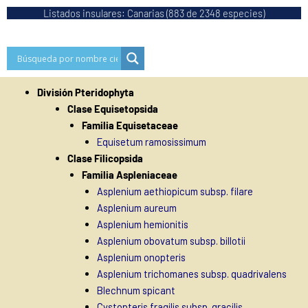
Ir
Listados insulares: Canarias (883 de 2348 especies)
al
contenido
División Pteridophyta
Clase Equisetopsida
Familia Equisetaceae
Equisetum ramosissimum
Clase Filicopsida
Familia Aspleniaceae
Asplenium aethiopicum subsp. filare
Asplenium aureum
Asplenium hemionitis
Asplenium obovatum subsp. billotii
Asplenium onopteris
Asplenium trichomanes subsp. quadrivalens
Blechnum spicant
Cystopteris fragilis subsp. gracilis