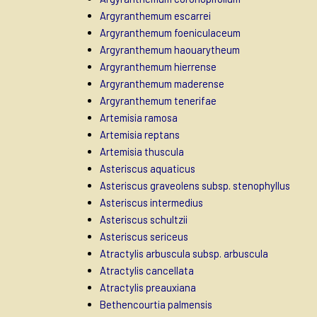
Argyranthemum escarrei
Argyranthemum foeniculaceum
Argyranthemum haouarytheum
Argyranthemum hierrense
Argyranthemum maderense
Argyranthemum tenerifae
Artemisia ramosa
Artemisia reptans
Artemisia thuscula
Asteriscus aquaticus
Asteriscus graveolens subsp. stenophyllus
Asteriscus intermedius
Asteriscus schultzii
Asteriscus sericeus
Atractylis arbuscula subsp. arbuscula
Atractylis cancellata
Atractylis preauxiana
Bethencourtia palmensis