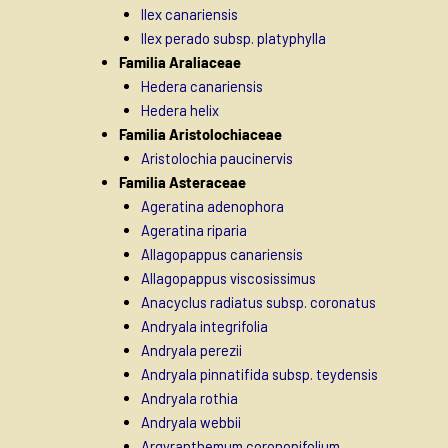
Ilex canariensis
Ilex perado subsp. platyphylla
Familia Araliaceae
Hedera canariensis
Hedera helix
Familia Aristolochiaceae
Aristolochia paucinervis
Familia Asteraceae
Ageratina adenophora
Ageratina riparia
Allagopappus canariensis
Allagopappus viscosissimus
Anacyclus radiatus subsp. coronatus
Andryala integrifolia
Andryala perezii
Andryala pinnatifida subsp. teydensis
Andryala rothia
Andryala webbii
Argyranthemum coronopifolium