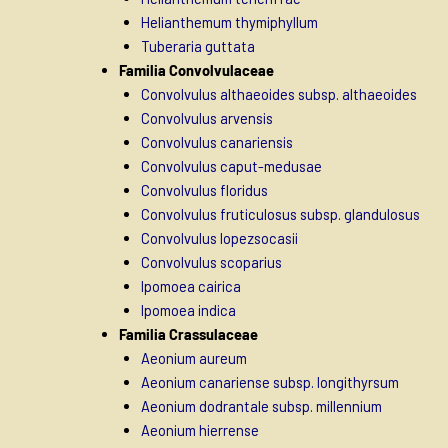
Helianthemum thymiphyllum
Tuberaria guttata
Familia Convolvulaceae
Convolvulus althaeoides subsp. althaeoides
Convolvulus arvensis
Convolvulus canariensis
Convolvulus caput-medusae
Convolvulus floridus
Convolvulus fruticulosus subsp. glandulosus
Convolvulus lopezsocasii
Convolvulus scoparius
Ipomoea cairica
Ipomoea indica
Familia Crassulaceae
Aeonium aureum
Aeonium canariense subsp. longithyrsum
Aeonium dodrantale subsp. millennium
Aeonium hierrense