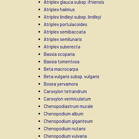
Atriplex glauca subsp. ifniensis
Atriplex halimus
Atriplex lindleyi subsp. lindleyi
Atriplex portulacoides
Atriplex semibaccata
Atriplex semilunaris
Atriplex suberecta
Bassia scoparia
Bassia tomentosa
Beta macrocarpa
Beta vulgaris subsp. vulgaris
Bosea yervamora
Caroxylon tetrandrum
Caroxylon vermiculatum
Chenopodiastrum murale
Chenopodium album
Chenopodium giganteum
Chenopodium nutans
Chenopodium vulvaria