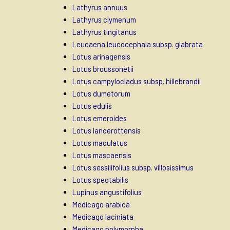
Lathyrus annuus
Lathyrus clymenum
Lathyrus tingitanus
Leucaena leucocephala subsp. glabrata
Lotus arinagensis
Lotus broussonetii
Lotus campylocladus subsp. hillebrandii
Lotus dumetorum
Lotus edulis
Lotus emeroides
Lotus lancerottensis
Lotus maculatus
Lotus mascaensis
Lotus sessilifolius subsp. villosissimus
Lotus spectabilis
Lupinus angustifolius
Medicago arabica
Medicago laciniata
Medicago polymorpha