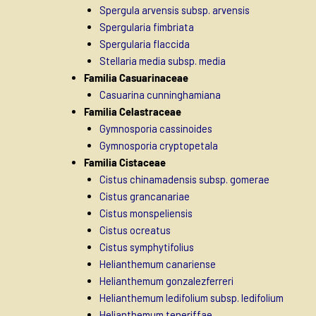
Spergula arvensis subsp. arvensis
Spergularia fimbriata
Spergularia flaccida
Stellaria media subsp. media
Familia Casuarinaceae
Casuarina cunninghamiana
Familia Celastraceae
Gymnosporia cassinoides
Gymnosporia cryptopetala
Familia Cistaceae
Cistus chinamadensis subsp. gomerae
Cistus grancanariae
Cistus monspeliensis
Cistus ocreatus
Cistus symphytifolius
Helianthemum canariense
Helianthemum gonzalezferreri
Helianthemum ledifolium subsp. ledifolium
Helianthemum teneriffae