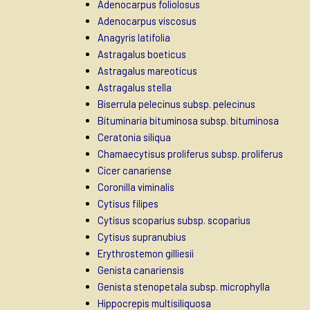
Adenocarpus foliolosus
Adenocarpus viscosus
Anagyris latifolia
Astragalus boeticus
Astragalus mareoticus
Astragalus stella
Biserrula pelecinus subsp. pelecinus
Bituminaria bituminosa subsp. bituminosa
Ceratonia siliqua
Chamaecytisus proliferus subsp. proliferus
Cicer canariense
Coronilla viminalis
Cytisus filipes
Cytisus scoparius subsp. scoparius
Cytisus supranubius
Erythrostemon gilliesii
Genista canariensis
Genista stenopetala subsp. microphylla
Hippocrepis multisiliquosa