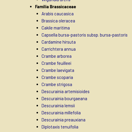
Familia Brassicaceae
Arabis caucasica
Brassica oleracea
Cakile maritima
Capsella bursa-pastoris subsp. bursa-pastoris
Cardamine hirsuta
Carrichtera annua
Crambe arborea
Crambe feuilleei
Crambe laevigata
Crambe scoparia
Crambe strigosa
Descurainia artemisioides
Descurainia bourgaeana
Descurainia lemsii
Descurainia millefolia
Descurainia preauxiana
Diplotaxis tenuifolia