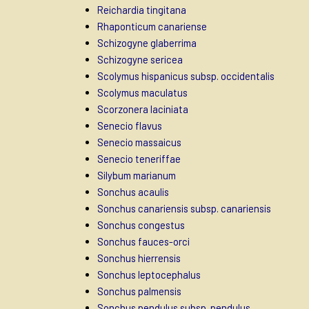
Reichardia tingitana
Rhaponticum canariense
Schizogyne glaberrima
Schizogyne sericea
Scolymus hispanicus subsp. occidentalis
Scolymus maculatus
Scorzonera laciniata
Senecio flavus
Senecio massaicus
Senecio teneriffae
Silybum marianum
Sonchus acaulis
Sonchus canariensis subsp. canariensis
Sonchus congestus
Sonchus fauces-orci
Sonchus hierrensis
Sonchus leptocephalus
Sonchus palmensis
Sonchus pendulus subsp. pendulus