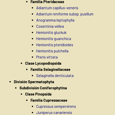
Familia Pteridaceae
Adiantum capillus-veneris
Adiantum reniforme subsp. pusillum
Anogramma leptophylla
Cosentinia vellea
Hemionitis gluckuk
Hemionitis guanchica
Hemionitis pteridioides
Hemionitis pulchella
Pteris vittata
Clase Lycopodiopsida
Familia Selaginellaceae
Selaginella denticulata
División Spermatophyta
Subdivisión Coniferophytina
Clase Pinopsida
Familia Cupressaceae
Cupressus sempervirens
Juniperus canariensis