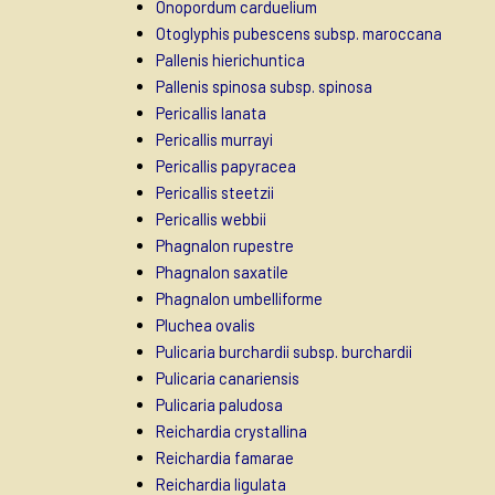
Onopordum carduelium
Otoglyphis pubescens subsp. maroccana
Pallenis hierichuntica
Pallenis spinosa subsp. spinosa
Pericallis lanata
Pericallis murrayi
Pericallis papyracea
Pericallis steetzii
Pericallis webbii
Phagnalon rupestre
Phagnalon saxatile
Phagnalon umbelliforme
Pluchea ovalis
Pulicaria burchardii subsp. burchardii
Pulicaria canariensis
Pulicaria paludosa
Reichardia crystallina
Reichardia famarae
Reichardia ligulata