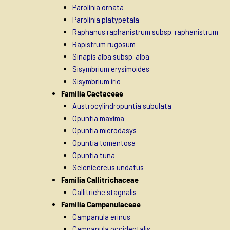
Parolinia ornata
Parolinia platypetala
Raphanus raphanistrum subsp. raphanistrum
Rapistrum rugosum
Sinapis alba subsp. alba
Sisymbrium erysimoides
Sisymbrium irio
Familia Cactaceae
Austrocylindropuntia subulata
Opuntia maxima
Opuntia microdasys
Opuntia tomentosa
Opuntia tuna
Selenicereus undatus
Familia Callitrichaceae
Callitriche stagnalis
Familia Campanulaceae
Campanula erinus
Campanula occidentalis