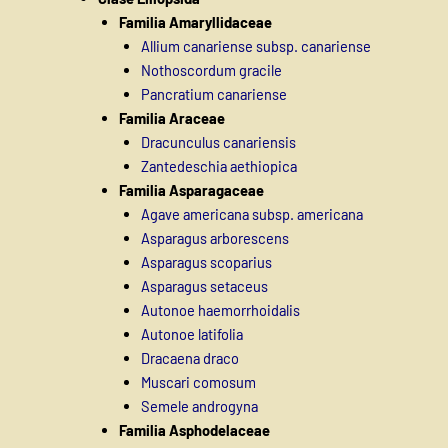
Familia Amaryllidaceae
Allium canariense subsp. canariense
Nothoscordum gracile
Pancratium canariense
Familia Araceae
Dracunculus canariensis
Zantedeschia aethiopica
Familia Asparagaceae
Agave americana subsp. americana
Asparagus arborescens
Asparagus scoparius
Asparagus setaceus
Autonoe haemorrhoidalis
Autonoe latifolia
Dracaena draco
Muscari comosum
Semele androgyna
Familia Asphodelaceae