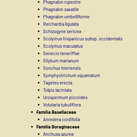
Phagnalon rupestre
Phagnalon saxatile
Phagnalon umbelliforme
Reichardia ligulata
Schizogyne sericea
Scolymus hispanicus subsp. occidentalis
Scolymus maculatus
Senecio teneriffae
Silybum marianum
Sonchus hierrensis
Symphyotrichum squamatum
Tagetes erecta
Tolpis laciniata
Urospermum picroides
Volutaria tubuliflora
Familia Basellaceae
Anredera cordifolia
Familia Boraginaceae
Anchusa azurea