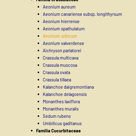
Aeonium aureum
Aeonium canariense subsp. longithyrsum
Aeonium hierrense
Aeonium spathulatum
Aeonium urbicum
Aeonium valverdense
Aichryson parlatorei
Crassula multicava
Crassula muscosa
Crassula ovata
Crassula tillaea
Kalanchoe daigremontiana
Kalanchoe delagoensis
Monanthes laxiflora
Monanthes muralis
Sedum rubens
Umbilicus gaditanus
Familia Cucurbitaceae