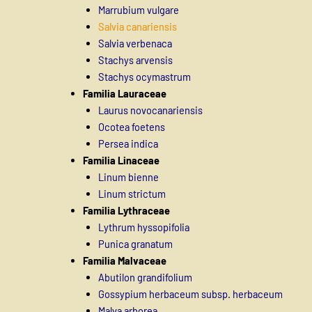
Marrubium vulgare
Salvia canariensis
Salvia verbenaca
Stachys arvensis
Stachys ocymastrum
Familia Lauraceae
Laurus novocanariensis
Ocotea foetens
Persea indica
Familia Linaceae
Linum bienne
Linum strictum
Familia Lythraceae
Lythrum hyssopifolia
Punica granatum
Familia Malvaceae
Abutilon grandifolium
Gossypium herbaceum subsp. herbaceum
Malva arborea