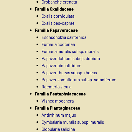
Orobanche crenata
Familia Oxalidaceae
Oxalis corniculata
Oxalis pes-caprae
Familia Papaveraceae
Eschscholzia californica
Fumaria coccinea
Fumaria muralis subsp. muralis
Papaver dubium subsp. dubium
Papaver pinnatifidum
Papaver rhoeas subsp. rhoeas
Papaver somniferum subsp. somniferum
Roemeria sicula
Familia Pentaphylacaceae
Visnea mocanera
Familia Plantaginaceae
Antirrhinum majus
Cymbalaria muralis subsp. muralis
Globularia salicina