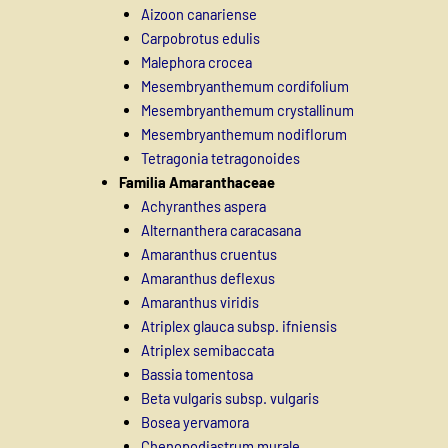
Aizoon canariense
Carpobrotus edulis
Malephora crocea
Mesembryanthemum cordifolium
Mesembryanthemum crystallinum
Mesembryanthemum nodiflorum
Tetragonia tetragonoides
Familia Amaranthaceae
Achyranthes aspera
Alternanthera caracasana
Amaranthus cruentus
Amaranthus deflexus
Amaranthus viridis
Atriplex glauca subsp. ifniensis
Atriplex semibaccata
Bassia tomentosa
Beta vulgaris subsp. vulgaris
Bosea yervamora
Chenopodiastrum murale