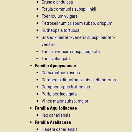
Drusa glandulosa
Ferula communis subsp. linkii
Foeniculum vulgare
Petroselinum crispum subsp. crispum
Rutheopsis tortuosa
Scandix pecten-veneris subsp. pecten-
veneris
Torilis arvensis subsp. neglecta
Torilis elongata
Familia Apocynaceae
Catharanthus roseus
Ceropegia dichotoma subsp. dichotoma
Gomphocarpus fruticosus
Periploca laevigata
Vinca major subsp. major
Familia Aquifoliaceae
Ilex canariensis
Familia Araliaceae
Hedera canariensis