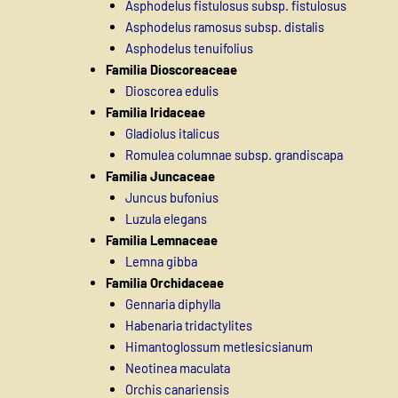
Asphodelus fistulosus subsp. fistulosus
Asphodelus ramosus subsp. distalis
Asphodelus tenuifolius
Familia Dioscoreaceae
Dioscorea edulis
Familia Iridaceae
Gladiolus italicus
Romulea columnae subsp. grandiscapa
Familia Juncaceae
Juncus bufonius
Luzula elegans
Familia Lemnaceae
Lemna gibba
Familia Orchidaceae
Gennaria diphylla
Habenaria tridactylites
Himantoglossum metlesicsianum
Neotinea maculata
Orchis canariensis