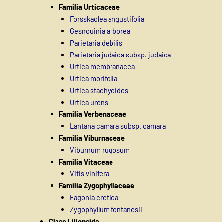
Familia Urticaceae
Forsskaolea angustifolia
Gesnouinia arborea
Parietaria debilis
Parietaria judaica subsp. judaica
Urtica membranacea
Urtica morifolia
Urtica stachyoides
Urtica urens
Familia Verbenaceae
Lantana camara subsp. camara
Familia Viburnaceae
Viburnum rugosum
Familia Vitaceae
Vitis vinifera
Familia Zygophyllaceae
Fagonia cretica
Zygophyllum fontanesii
Clase Liliopsida