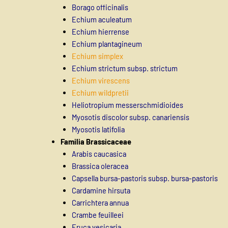
Borago officinalis
Echium aculeatum
Echium hierrense
Echium plantagineum
Echium simplex
Echium strictum subsp. strictum
Echium virescens
Echium wildpretii
Heliotropium messerschmidioides
Myosotis discolor subsp. canariensis
Myosotis latifolia
Familia Brassicaceae
Arabis caucasica
Brassica oleracea
Capsella bursa-pastoris subsp. bursa-pastoris
Cardamine hirsuta
Carrichtera annua
Crambe feuilleei
Eruca vesicaria