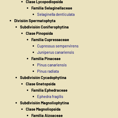
Clase Lycopodiopsida
Familia Selaginellaceae
Selaginella denticulata
División Spermatophyta
Subdivisión Coniferophytina
Clase Pinopsida
Familia Cupressaceae
Cupressus sempervirens
Juniperus canariensis
Familia Pinaceae
Pinus canariensis
Pinus radiata
Subdivisión Cycadophytina
Clase Gnetopsida
Familia Ephedraceae
Ephedra fragilis
Subdivisión Magnoliophytina
Clase Magnoliopsida
Familia Aizoaceae