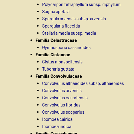
Polycarpon tetraphyllum subsp. diphyllum
Sagina apetala
Spergula arvensis subsp. arvensis
Spergularia flaccida
Stellaria media subsp. media
Familia Celastraceae
Gymnosporia cassinoides
Familia Cistaceae
Cistus monspeliensis
Tuberaria guttata
Familia Convolvulaceae
Convolvulus althaeoides subsp. althaeoides
Convolvulus arvensis
Convolvulus canariensis
Convolvulus floridus
Convolvulus scoparius
Ipomoea cairica
Ipomoea indica
Familia Crassulaceae