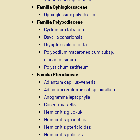
Familia Ophioglossaceae
Ophioglossum polyphyllum
Familia Polypodiaceae
Cyrtomium falcatum
Davallia canariensis
Dryopteris oligodonta
Polypodium macaronesicum subsp.
macaronesicum
Polystichum setiferum
Familia Pteridaceae
Adiantum capillus-veneris
Adiantum reniforme subsp. pusillum
Anogramma leptophylla
Cosentinia vellea
Hemionitis gluckuk
Hemionitis guanchica
Hemionitis pteridioides
Hemionitis pulchella