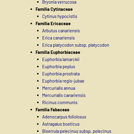
Bryonia verrucosa
Familia Cytinaceae
Cytinus hypocistis
Familia Ericaceae
Arbutus canariensis
Erica canariensis
Erica platycodon subsp. platycodon
Familia Euphorbiaceae
Euphorbia lamarckii
Euphorbia peplus
Euphorbia prostrata
Euphorbia regis-jubae
Mercurialis annua
Mercurialis canariensis
Ricinus communis
Familia Fabaceae
Adenocarpus foliolosus
Astragalus boeticus
Biserrula pelecinus subsp. pelecinus