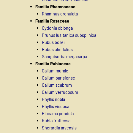
Familia Rhamnaceae
Rhamnus crenulata
Familia Rosaceae
Cydonia oblonga
Prunus lusitanica subsp. hixa
Rubus bollei
Rubus ulmifolius
Sanguisorba megacarpa
Familia Rubiaceae
Galium murale
Galium parisiense
Galium scabrum
Galium verrucosum
Phyllis nobla
Phyllis viscosa
Plocama pendula
Rubia fruticosa
Sherardia arvensis