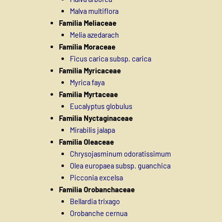
Malva multiflora
Familia Meliaceae
Melia azedarach
Familia Moraceae
Ficus carica subsp. carica
Familia Myricaceae
Myrica faya
Familia Myrtaceae
Eucalyptus globulus
Familia Nyctaginaceae
Mirabilis jalapa
Familia Oleaceae
Chrysojasminum odoratissimum
Olea europaea subsp. guanchica
Picconia excelsa
Familia Orobanchaceae
Bellardia trixago
Orobanche cernua