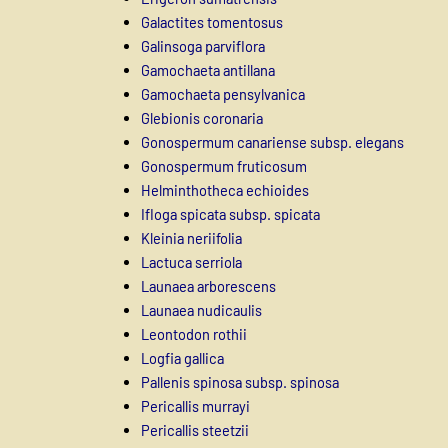
Galactites tomentosus
Galinsoga parviflora
Gamochaeta antillana
Gamochaeta pensylvanica
Glebionis coronaria
Gonospermum canariense subsp. elegans
Gonospermum fruticosum
Helminthotheca echioides
Ifloga spicata subsp. spicata
Kleinia neriifolia
Lactuca serriola
Launaea arborescens
Launaea nudicaulis
Leontodon rothii
Logfia gallica
Pallenis spinosa subsp. spinosa
Pericallis murrayi
Pericallis steetzii