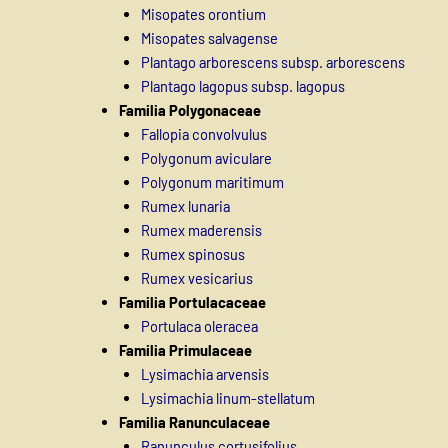
Misopates orontium
Misopates salvagense
Plantago arborescens subsp. arborescens
Plantago lagopus subsp. lagopus
Familia Polygonaceae
Fallopia convolvulus
Polygonum aviculare
Polygonum maritimum
Rumex lunaria
Rumex maderensis
Rumex spinosus
Rumex vesicarius
Familia Portulacaceae
Portulaca oleracea
Familia Primulaceae
Lysimachia arvensis
Lysimachia linum-stellatum
Familia Ranunculaceae
Ranunculus cortusifolius