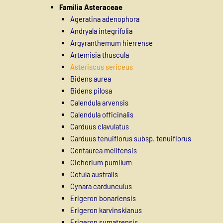
Familia Asteraceae
Ageratina adenophora
Andryala integrifolia
Argyranthemum hierrense
Artemisia thuscula
Asteriscus sericeus
Bidens aurea
Bidens pilosa
Calendula arvensis
Calendula officinalis
Carduus clavulatus
Carduus tenuiflorus subsp. tenuiflorus
Centaurea melitensis
Cichorium pumilum
Cotula australis
Cynara cardunculus
Erigeron bonariensis
Erigeron karvinskianus
Erigeron sumatrensis