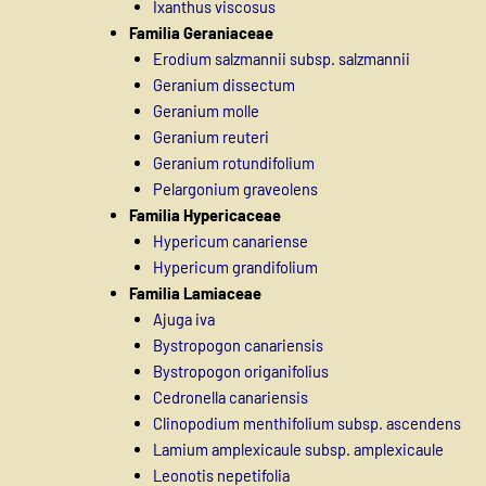
Ixanthus viscosus
Familia Geraniaceae
Erodium salzmannii subsp. salzmannii
Geranium dissectum
Geranium molle
Geranium reuteri
Geranium rotundifolium
Pelargonium graveolens
Familia Hypericaceae
Hypericum canariense
Hypericum grandifolium
Familia Lamiaceae
Ajuga iva
Bystropogon canariensis
Bystropogon origanifolius
Cedronella canariensis
Clinopodium menthifolium subsp. ascendens
Lamium amplexicaule subsp. amplexicaule
Leonotis nepetifolia