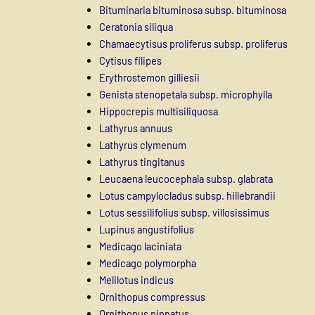
Bituminaria bituminosa subsp. bituminosa
Ceratonia siliqua
Chamaecytisus proliferus subsp. proliferus
Cytisus filipes
Erythrostemon gilliesii
Genista stenopetala subsp. microphylla
Hippocrepis multisiliquosa
Lathyrus annuus
Lathyrus clymenum
Lathyrus tingitanus
Leucaena leucocephala subsp. glabrata
Lotus campylocladus subsp. hillebrandii
Lotus sessilifolius subsp. villosissimus
Lupinus angustifolius
Medicago laciniata
Medicago polymorpha
Melilotus indicus
Ornithopus compressus
Ornithopus pinnatus