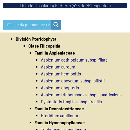
Ir
Listados insulares: El Hierro (428 de 751 especies)
al
contenido
División Pteridophyta
Clase Filicopsida
Familia Aspleniaceae
Asplenium aethiopicum subsp. filare
Asplenium aureum
Asplenium hemionitis
Asplenium obovatum subsp. billotii
Asplenium onopteris
Asplenium trichomanes subsp. quadrivalens
Cystopteris fragilis subsp. fragilis
Familia Dennstaedtiaceae
Pteridium aquilinum
Familia Hymenophyllaceae
Trichomanes speciosum