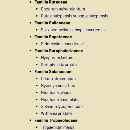
Familia Rutaceae
Cneorum pulverulentum
Ruta chalepensis subsp. chalepensis
Familia Salicaceae
Salix pedicellata subsp. canariensis
Familia Sapotaceae
Sideroxylon canariense
Familia Scrophulariaceae
Myoporum laetum
Scrophularia arguta
Familia Solanaceae
Datura stramonium
Hyoscyamus albus
Nicotiana glauca
Nicotiana paniculata
Solanum lycopersicum
Withania aristata
Familia Tropaeolaceae
Tropaeolum majus