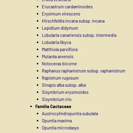
Erucastrum cardaminoides
Erysimum virescens
Hirschfeldia incana subsp. incana
Lepidium didymum
Lobularia canariensis subsp. intermedia
Lobularia libyca
Matthiola parviflora
Mutarda arvensis
Notoceras bicorne
Raphanus raphanistrum subsp. raphanistrum
Rapistrum rugosum
Sinapis alba subsp. alba
Sisymbrium erysimoides
Sisymbrium irio
Familia Cactaceae
Austrocylindropuntia subulata
Opuntia maxima
Opuntia microdasys