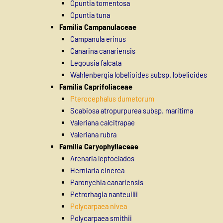
Opuntia tomentosa
Opuntia tuna
Familia Campanulaceae
Campanula erinus
Canarina canariensis
Legousia falcata
Wahlenbergia lobelioides subsp. lobelioides
Familia Caprifoliaceae
Pterocephalus dumetorum
Scabiosa atropurpurea subsp. maritima
Valeriana calcitrapae
Valeriana rubra
Familia Caryophyllaceae
Arenaria leptoclados
Herniaria cinerea
Paronychia canariensis
Petrorhagia nanteuilii
Polycarpaea nivea
Polycarpaea smithii