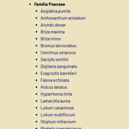
Familia Poaceae
Aegialina pumila
Anthoxanthum aristatum
Arundo donax
Briza maxima
Briza minor
Bromus lanceolatus
Cenchrus setaceus
Dactylis smithii
Digitaria sanguinalis
Eragrostis barrelieri
Falona echinata
Holcus lanatus
Hyparrhenia hirta
Lamarckia aurea
Lolium canariense
Lolium multiflorum
Oloptum miliaceum
Phalaris coerulesce ns