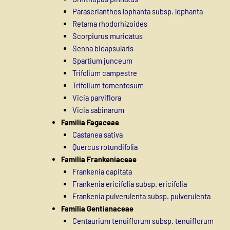
Paraserianthes lophanta subsp. lophanta
Retama rhodorhizoides
Scorpiurus muricatus
Senna bicapsularis
Spartium junceum
Trifolium campestre
Trifolium tomentosum
Vicia parviflora
Vicia sabinarum
Familia Fagaceae
Castanea sativa
Quercus rotundifolia
Familia Frankeniaceae
Frankenia capitata
Frankenia ericifolia subsp. ericifolia
Frankenia pulverulenta subsp. pulverulenta
Familia Gentianaceae
Centaurium tenuiflorum subsp. tenuiflorum