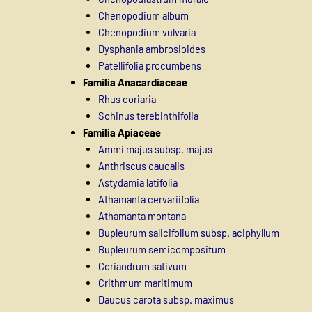
Chenopodium album
Chenopodium vulvaria
Dysphania ambrosioides
Patellifolia procumbens
Familia Anacardiaceae
Rhus coriaria
Schinus terebinthifolia
Familia Apiaceae
Ammi majus subsp. majus
Anthriscus caucalis
Astydamia latifolia
Athamanta cervariifolia
Athamanta montana
Bupleurum salicifolium subsp. aciphyllum
Bupleurum semicompositum
Coriandrum sativum
Crithmum maritimum
Daucus carota subsp. maximus